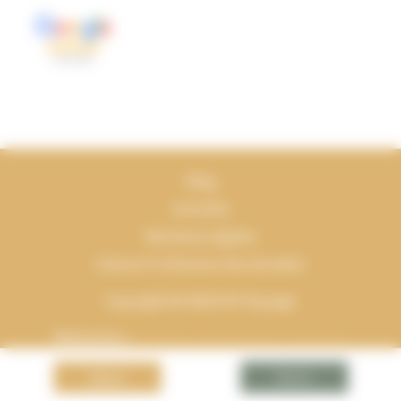
Blog
Activités
Mentions Légales
Charte d’utilisation des données
Copyright © 2026 AVS Paysage
Réalisation :
Horizon, Site internet à Toulouse
Appel
Devis