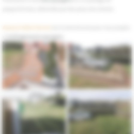
plaquette bois, délimitée par des pieux de schistes.
Aveyron Vallon Service
est à votre écoute pour tous projets
d’
aménagements paysagers
Aménagement d’un jardin
Aménagement d’un jardin
aux portes de RODEZ
aux portes de RODEZ
Aménagement d’un jardin
Aménagement d’un jardin
aux portes de RODEZ
aux portes de RODEZ