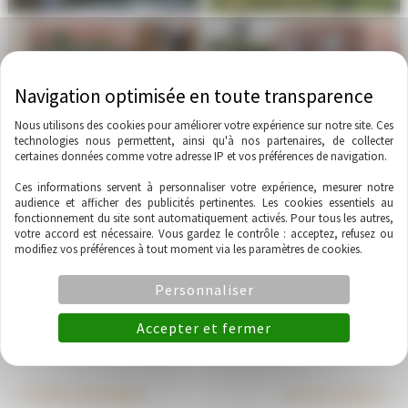
Aménagement d’un jardin
Aménagement d’un jardin
aux portes de RODEZ
aux portes de RODEZ
Nous utilisons des cookies pour améliorer votre expérience sur notre site. Ces
technologies nous permettent, ainsi qu'à nos partenaires, de collecter
certaines données comme votre adresse IP et vos préférences de navigation.
Ces informations servent à personnaliser votre expérience, mesurer notre
audience et afficher des publicités pertinentes. Les cookies essentiels au
fonctionnement du site sont automatiquement activés. Pour tous les autres,
Aménagement d’un jardin
Aménagement d’un jardin
votre accord est nécessaire. Vous gardez le contrôle : acceptez, refusez ou
modifiez vos préférences à tout moment via les paramètres de cookies.
aux portes de RODEZ
aux portes de RODEZ
Personnaliser
Accepter et fermer
←
Article précédent
Article suivant
→