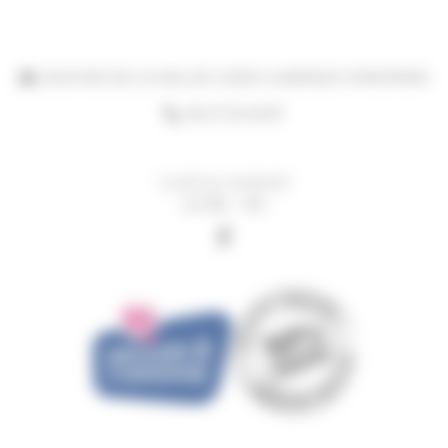
20 B RUE DE LA VALLEE 12330 CLAIRVAUX-D'AVEYRON
06 27 02 36 87
Lundi au vendredi
de 08h - 18h