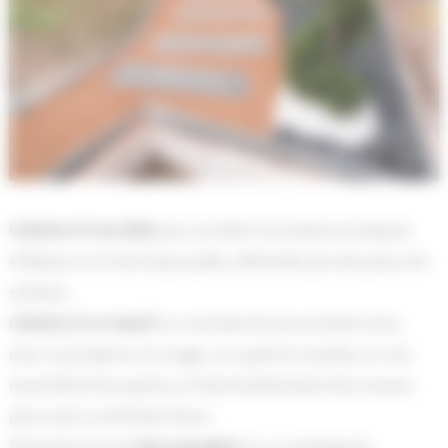
Création d’une allée
pour accéder à la maison en plaque
d’ébano sur lit de brique pilée, délimitée par des pieux de
schistes.
Création d un massif
sur une base de pouzzolane noire,
avec un junipérus en nuage, un cyprès en spirale, et une
monolithe d’exception, et bien évidemment des vivaces
pour avoir un été bien fleuri.
Plantation d’une
haie paysagère
sur un paillage de