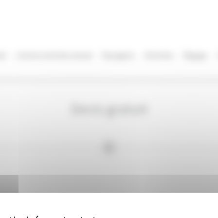
il
Contrat entretien annuel
Paysagiste
Entretien
Élagage
Devis gratuit
Création