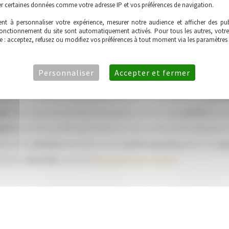
ter certaines données comme votre adresse IP et vos préférences de navigation.
nt à personnaliser votre expérience, mesurer notre audience et afficher des publ
fonctionnement du site sont automatiquement activés. Pour tous les autres, votre
e : acceptez, refusez ou modifiez vos préférences à tout moment via les paramètres
Personnaliser
Accepter et fermer
e de paix qui interprète la nature et l’idéalise en limitant tous 
ent fier, tournez-vous en priorité vers une entreprise de
paysa
ais
. Pour parvenir au résultat espéré, confiez votre
jardin
à un 
iste
vous fera la démonstration sur vos plantes de la minutie e
es et les
plantes
associées à votre
jardin japonais
grâce à ce
pa
côté de
Marcillac
via notre
formulaire de contact
.