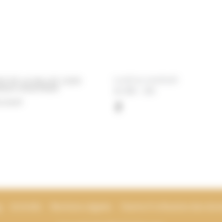
Lundi au vendredi
UE DE LA VALLEE 12330
VAUX-D'AVEYRON
de 08h - 18h
2 36 87
g
Activités
Mentions Légales
Charte d’utilisation des don