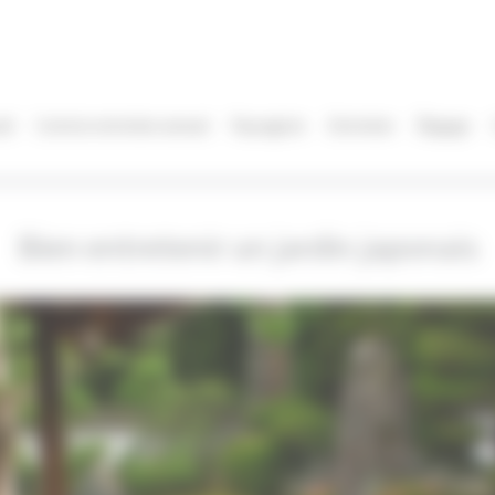
il
Contrat entretien annuel
Paysagiste
Entretien
Élagage
Bien entretenir un jardin japonais