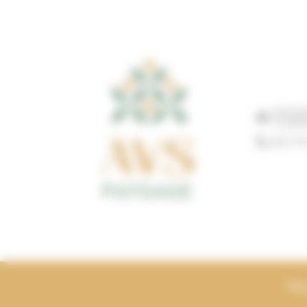
20 B R
CLAIR
06 27 0
Blo