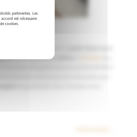
icités pertinentes. Les
 accord est nécessaire.
 de cookies.
les artifices ? Pour disposer d’un
jardin Shizen no sei
giste
s
spécialisée dans la
création,
l’
entretien
ainsi
professionnel de qualité tel que la société AVEYRON
t de l’entretien constant qui sont nécessaires pour
ysagiste
de grand talent. Nous sommes à votre
Article suivant
→