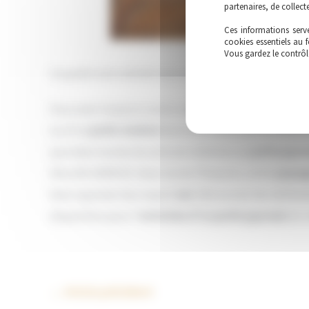
partenaires, de collec
Ces informations serve
cookies essentiels au 
Vous gardez le contrôl
Un jardin zen comme vous en rêvez
Vous avez toujours voulu un
jardin japonais
, un havr
ou d’un
jardin minéral
dont vous serez particulièrem
que dans toutes les astuces relatives au
jardin japon
VALLON SERVICE. Dans toute l’Aveyron, votre
paysag
faire rayonner leur esprit
zen
. Découvrez les méthod
disposition pour l’
entretien d’un jardin japonais
du 
←
Article précédent