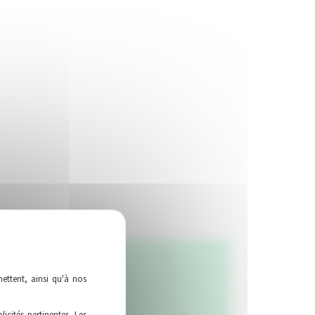
ettent, ainsi qu'à nos
icités pertinentes. Les