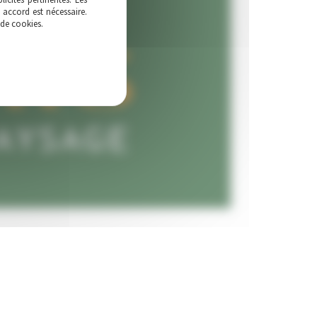
 accord est nécessaire.
 de cookies.