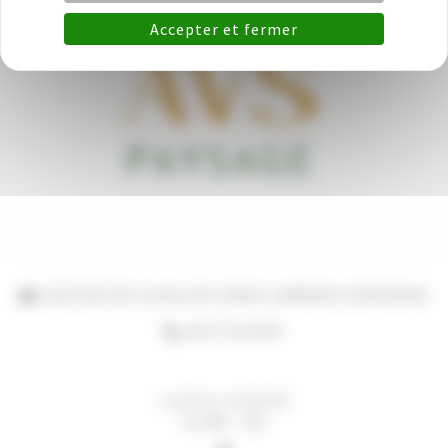
Accepter et fermer
20 B RUE DE LA VALLEE 12330 CLAIRVAUX-D'AVEYRON
06 27 02 36 87
Lundi au vendredi
de 08h - 18h